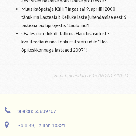
eest sisehindamise nõustamise protsessis!
Muusikaõpetaja Külli Tingas sai 9. aprillil 2008
tänukirja Lasteaialt Kelluke laste juhendamise eest 6
lasteaia lauluprojektis "Laululind"!
Osalesime edukalt Tallinna Haridusasutuste
kvaliteediauhinna konkursil statuudile "Hea
õpikeskkonnaga lasteaed 2007"!
Viimati uuendatud: 15.06.2017 10:21
telefon: 53839707
Sõle 39, Tallinn 10321