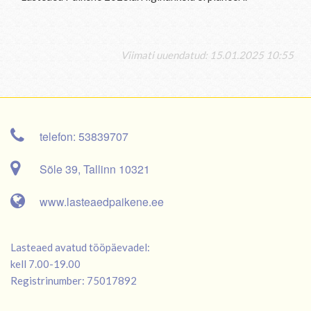
Viimati uuendatud: 15.01.2025 10:55
telefon: 53839707
Sõle 39, Tallinn 10321
www.lasteaedpaikene.ee
Lasteaed avatud tööpäevadel:
kell 7.00-19.00
Registrinumber: 75017892