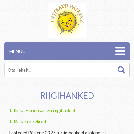
MENÜÜ
RIIGIHANKED
Tallinna Haridusameti riigihanked
Tallinna hankekord
Lasteaed Päikene 2025.a. riigihankeid ei planeeri.