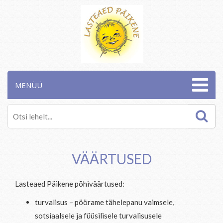
MENÜÜ
VÄÄRTUSED
Lasteaed Päikene põhiväärtused:
turvalisus – pöörame tähelepanu vaimsele,
sotsiaalsele ja füüsilisele turvalisusele