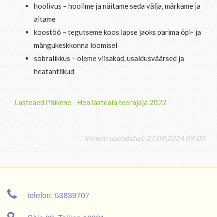
hoolivus – hoolime ja näitame seda välja, märkame ja
aitame
koostöö – tegutseme koos lapse jaoks parima õpi- ja
mängukeskkonna loomisel
sõbralikkus – oleme viisakad, usaldusväärsed ja
heatahtlikud
Lasteaed Päikene - Hea lasteaia teerajaja 2022
Viimati uuendatud: 27.09.2024 09:00
telefon: 53839707