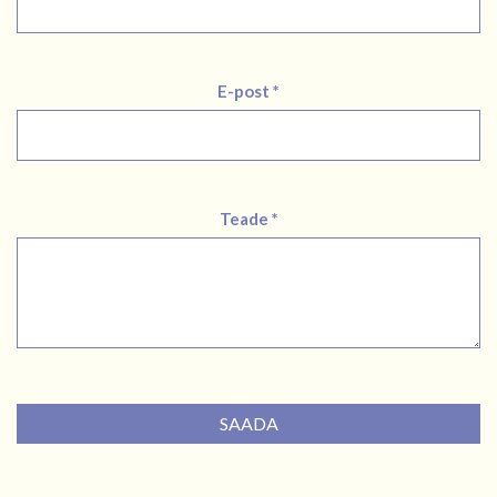
E-post *
Teade *
SAADA