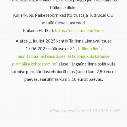
Päikesekilluke,
Kullerkupp, Päikesepõrnikad (toitlustaja Tüdrukud OÜ,
menüü üleval Lasteaed
Päikene ELIISis):
https://eliis.eu/menu/week
Alates 1. juulist 2025 kehtib Tallinna Linnavalitsuse
17.06.2025 määruse nr 31 „
Tallinna linna
munitsipaallasteasutuses laste toidukulu katmise
piirmäära kehtestamine
“ alusel järgmine linna toidukulu
katmise piirmäär: lastehoiurühmas (sõim) kuni 2,80 eurot
päevas, aiarühmas kuni 3,10 eurot päevas.
Viimati uuendatud: 03.12.2025 11:07