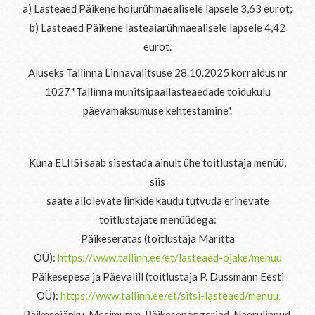
a) Lasteaed Päikene hoiurühmaealisele lapsele 3,63 eurot;
b) Lasteaed Päikene lasteaiarühmaealisele lapsele 4,42
eurot.
Aluseks Tallinna Linnavalitsuse 28.10.2025 korraldus nr
1027 "Tallinna munitsipaallasteaedade toidukulu
päevamaksumuse kehtestamine".
Kuna ELIISi saab sisestada ainult ühe toitlustaja menüü,
siis
saate allolevate linkide kaudu tutvuda erinevate
toitlustajate menüüdega:
Päikeseratas (toitlustaja Maritta
OÜ):
https://www.tallinn.ee/et/lasteaed-ojake/menuu
Päikesepesa ja Päevalill (toitlustaja P. Dussmann Eesti
OÜ):
https://www.tallinn.ee/et/sitsi-lasteaed/menuu
Päikesejänku, Mesimumm, Päikesepõngerjad, Naerulinnud,