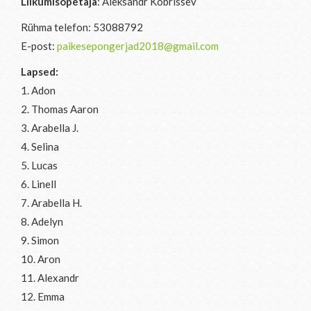
Liikumisõpetaja
: Aleksandr Kobrissev
Rühma telefon: 53088792
E-post:
paikesepongerjad2018@gmail.com
Lapsed:
1. Adon
2.
Thomas Aaron
3. Arabella J.
4. Selina
5. Lucas
6. Linell
7. Arabella H.
8. Adelyn
9. Simon
10. Aron
11. Alexandr
12. Emma