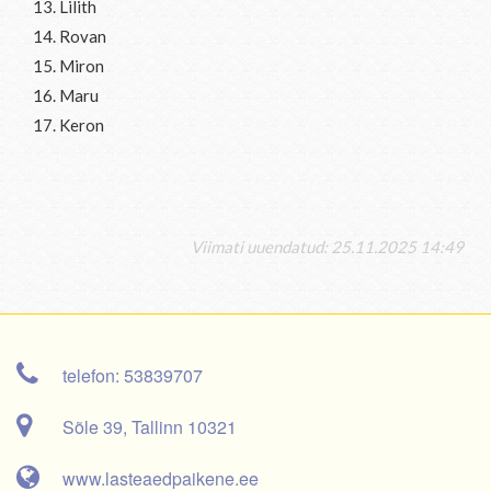
13. Lilith
14. Rovan
15. Miron
16. Maru
17. Keron
Viimati uuendatud: 25.11.2025 14:49
telefon: 53839707
Sõle 39, Tallinn 10321
www.lasteaedpaikene.ee