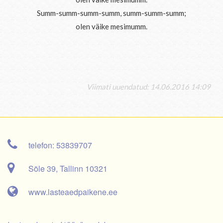
Summ-summ-summ-summ, summ-summ-summ;
olen väike mesimumm.
Viimati uuendatud: 14.06.2016 14:09
telefon: 53839707
Sõle 39, Tallinn 10321
www.lasteaedpaikene.ee