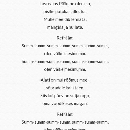
Lasteaias Päikene olen ma,
pisike putukas alles ka.
Mulle meeldib lennata,
mängida ja hullata.
Refrään:
Summ-summ-summ-summ, summ-summ-summ,
olen väike mesimumm.
Summ-summ-summ-summ, summ-summ-summ,
olen väike mesimumm.
Alati on mul rõõmus meel,
sõpradele kalli teen.
Siis kui päev on selja taga,
oma voodikeses magan.
Refrään:
Summ-summ-summ-summ, summ-summ-summ,
olen väike mesimumm.