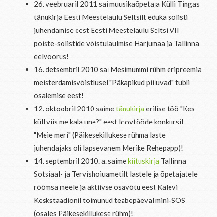
26. veebruaril 2011 sai muusikaõpetaja Külli Tingas
tänukirja Eesti Meestelaulu Seltsilt eduka solisti
juhendamise eest Eesti Meestelaulu Seltsi VII
poiste-solistide võistulaulmise Harjumaa ja Tallinna
eelvoorus!
16. detsembril 2010 sai Mesimummi rühm eripreemia
meisterdamisvõistlusel "Päkapikud piiluvad" tubli
osalemise eest!
12. oktoobril 2010 saime
tänukirja
erilise töö "Kes
küll viis me kala une?" eest loovtööde konkursil
"Meie meri" (Päikesekillukese rühma laste
juhendajaks oli lapsevanem Merike Rehepapp)!
14. septembril 2010. a. saime
kiituskirja
Tallinna
Sotsiaal- ja Tervishoiuametilt lastele ja õpetajatele
rõõmsa meele ja aktiivse osavõtu eest Kalevi
Keskstaadionil toimunud teabepäeval mini-SOS
(osales Päikesekillukese rühm)!