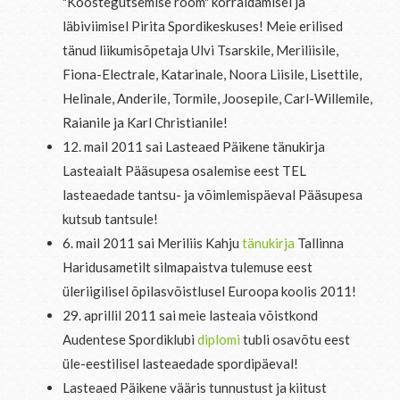
"Koostegutsemise rõõm" korraldamisel ja
läbiviimisel Pirita Spordikeskuses! Meie erilised
tänud liikumisõpetaja Ulvi Tsarskile, Meriliisile,
Fiona-Electrale, Katarinale, Noora Liisile, Lisettile,
Helinale, Anderile, Tormile, Joosepile, Carl-Willemile,
Raianile ja Karl Christianile!
12. mail 2011 sai Lasteaed Päikene tänukirja
Lasteaialt Pääsupesa osalemise eest TEL
lasteaedade tantsu- ja võimlemispäeval Pääsupesa
kutsub tantsule!
6. mail 2011 sai Meriliis Kahju
tänukirja
Tallinna
Haridusametilt silmapaistva tulemuse eest
üleriigilisel õpilasvõistlusel Euroopa koolis 2011!
29. aprillil 2011 sai meie lasteaia võistkond
Audentese Spordiklubi
diplomi
tubli osavõtu eest
üle-eestilisel lasteaedade spordipäeval!
Lasteaed Päikene vääris tunnustust ja kiitust