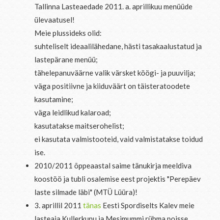
Tallinna Lasteaedade 2011. a. aprillikuu menüüde
ülevaatusel!
Meie plussideks olid:
suhteliselt ideaalilähedane, hästi tasakaalustatud ja
lastepärane menüü;
tähelepanuväärne valik värsket köögi- ja puuvilja;
väga positiivne ja kiiduväärt on täisteratoodete
kasutamine;
väga leidlikud kalaroad;
kasutatakse maitserohelist;
ei kasutata valmistooteid, vaid valmistatakse toidud
ise.
2010/2011 õppeaastal saime tänukirja meeldiva
koostöö ja tubli osalemise eest projektis "Perepäev
laste silmade läbi" (MTÜ Lüüra)!
3. aprillil 2011
tänas
Eesti Spordiselts Kalev meie
lasteaia Kullerkupu ja Mesimummi rühma poisse