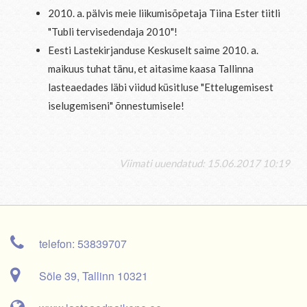
2010. a. pälvis meie liikumisõpetaja Tiina Ester tiitli
"Tubli tervisedendaja 2010"!
Eesti Lastekirjanduse Keskuselt saime 2010. a.
maikuus tuhat tänu, et aitasime kaasa Tallinna
lasteaedades läbi viidud küsitluse "Ettelugemisest
iselugemiseni" õnnestumisele!
Viimati uuendatud: 15.06.2017 10:19
telefon: 53839707
Sõle 39, Tallinn 10321