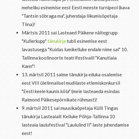
meheliku esinemise eest Eesti meeste turnipeol (kava
"Tantsin sõbraga ma", juhendaja liikumisõpetaja
Tiina)!
Märtsis 2011 sai Lasteaed Päikene näitegrupp
"Kullerkupp"
tänukirja
tubli esinemise eest
lavastusega "Kuidas lumikelluke endale nime sai" 10.
Tallinna koolinoorte teatrifestivalil "Kanutiaia
Kann"!
13. märtsil 2011 saime tänukirja eduka osalemise
eest VIII ülelinnalisel mudilaste etlemiskonkursil
"Eesti keele kaunis kõla" (meie lasteaeda esindas
Raimond Päikesepõrnikate rühmast)!
9. märtsil 2011 sai muusikaõpetaja Külli Tingas
tänukirja Lasteaialt Kelluke Põhja-Tallinna 10
lasteaia laulufestival "Laululind II" laste juhendamise
eest!