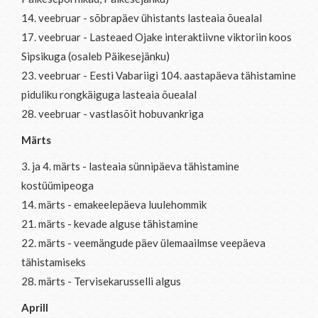
14. veebruar - sõbrapäev ühistants lasteaia õuealal
17. veebruar - Lasteaed Ojake interaktiivne viktoriin koos
Sipsikuga (osaleb Päikesejänku)
23. veebruar - Eesti Vabariigi 104. aastapäeva tähistamine
piduliku rongkäiguga lasteaia õuealal
28. veebruar - vastlasõit hobuvankriga
Märts
3. ja 4. märts - lasteaia sünnipäeva tähistamine
kostüümipeoga
14. märts - emakeelepäeva luulehommik
21. märts - kevade alguse tähistamine
22. märts - veemängude päev ülemaailmse veepäeva
tähistamiseks
28. märts - Tervisekarusselli algus
Aprill