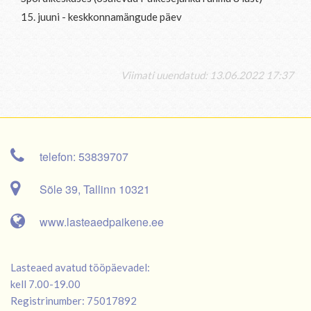
15. juuni - keskkonnamängude päev
Viimati uuendatud: 13.06.2022 17:37
telefon: 53839707
Sõle 39, Tallinn 10321
www.lasteaedpaikene.ee
Lasteaed avatud tööpäevadel:
kell 7.00-19.00
Registrinumber: 75017892