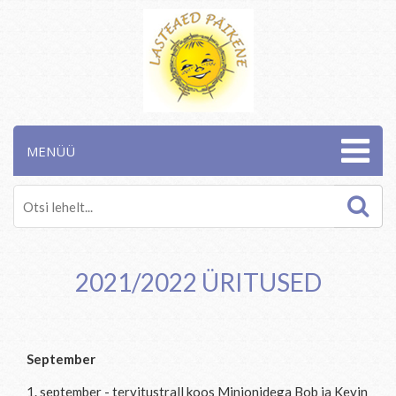
MENÜÜ
2021/2022 ÜRITUSED
September
1. september - tervitustrall koos Minionidega Bob ja Kevin