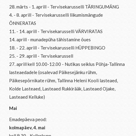
28. märts - 1. aprill - Tervisekarusselli TÄRINGUMÄNG
4. - 8. aprill - Tervisekarusselli liikumismängude
ÕNNERATAS
11. - 14. aprill - Tervisekarusselli VÄRVIRATAS
14. aprill - munadepüha tähistamine õues
18. - 22. aprill - Tervisekarusselli HÜPPEBINGO
25. - 29. aprill - Tervisekarussell
27. aprill kell 10.00-12.00 - Nutikas seiklus Põhja-Tallinna
lasteaedadele (osalevad Päikesejänku rühm,
Päikesepõrnikate rühm, Tallinna Heleni Kooli lasteaed,
Kolde Lasteaed, Lasteaed Rukkirääk, Lasteaed Ojake,
Lasteaed Kelluke)
Mai
Emadepäeva peod:
kolmapäev, 4. mai
kell 9.30 - Kullerkupp