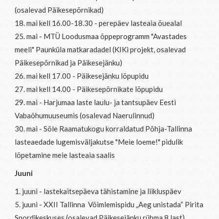
(osalevad Päikesepõrnikad)
18. mai kell 16.00-18.30 - perepäev lasteaia õuealal
25. mai - MTÜ Loodusmaa õppeprogramm "Avastades
meeli" Paunküla matkaradadel (KIKi projekt, osalevad
Päikesepõrnikad ja Päikesejänku)
26. mai kell 17.00 - Päikesejänku lõpupidu
27. mai kell 14.00 - Päikesepõrnikate lõpupidu
29. mai - Harjumaa laste laulu- ja tantsupäev Eesti
Vabaõhumuuseumis (osalevad Naerulinnud)
30. mai - Sõle Raamatukogu korraldatud Põhja-Tallinna
lasteaedade lugemisväljakutse "Meie loeme!" pidulik
lõpetamine meie lasteaia saalis
Juuni
1. juuni - lastekaitsepäeva tähistamine ja liikluspäev
5. juuni - XXII Tallinna Võimlemispidu „Aeg unistada“ Pirita
Spordikeskuses (osalevad Päikesejänku rühma 8 last)