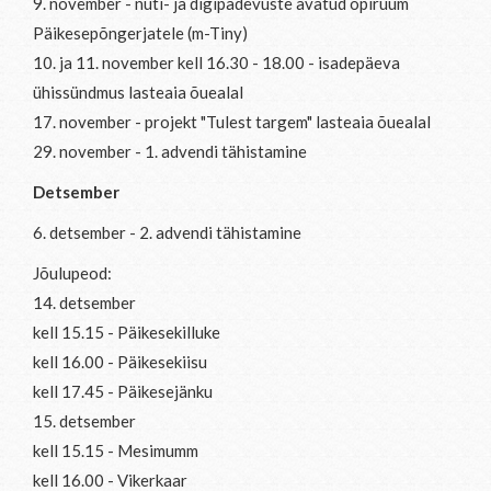
9. november - nuti- ja digipädevuste avatud õpiruum
Päikesepõngerjatele (m-Tiny)
10. ja 11. november kell 16.30 - 18.00 - isadepäeva
ühissündmus lasteaia õuealal
17. november - projekt "Tulest targem" lasteaia õuealal
29. november - 1. advendi tähistamine
Detsember
6. detsember - 2. advendi tähistamine
Jõulupeod:
14. detsember
kell 15.15 - Päikesekilluke
kell 16.00 - Päikesekiisu
kell 17.45 - Päikesejänku
15. detsember
kell 15.15 - Mesimumm
kell 16.00 - Vikerkaar