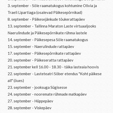
3. september - Sõle raamatukogus kohtumine Olivia ja
Traeli Lipartiaga (osalevad Päikesepõrnikad)
8. september - Päikesejänkude tõukerattapäev
13. september -
Tallinna Maraton Laste virtuaaljooks
Naerulindude ja Päikesepõrnikate rühma lastele
14. september - Päikesepesa Sõle raamatukogus
15. september - Naerulindude rattapäev
17. september - Päikesepõrnikate rattapäev
20. september - Päikeseratta rattapäev
21. september kell 16.00 - 18.30 - täika lasteaia hoovis
22. september - Lasteteatri Sõber etendus "Koht päikese
all" (õues)
23. september - jooksuga Sügisesse
24. september - nooremate rühmade matkapäev
27. september - Hüppepäev
28. september - Viskepäev