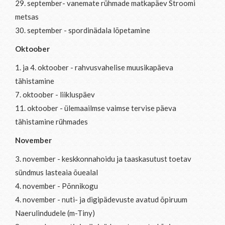
29. september- vanemate rühmade matkapäev Stroomi
metsas
30. september - spordinädala lõpetamine
Oktoober
1. ja 4. oktoober - rahvusvahelise muusikapäeva
tähistamine
7. oktoober - liikluspäev
11. oktoober - ülemaailmse vaimse tervise päeva
tähistamine rühmades
November
3. november - keskkonnahoidu ja taaskasutust toetav
sündmus lasteaia õuealal
4. november - Põnnikogu
4. november -
n
uti- ja digipädevuste avatud õpiruum
Naerulindudele (m-Tiny)