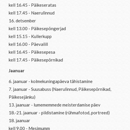
kell 16.45 - Päikeseratas
kell 17.45 - Naerulinnud
16. detsember
kell 13.00 - Päikesepõngerjad
kell 15.15 - Kullerkupp
kell 16.00 - Päevalill
kell 16.45 - Päikesepesa
kell 17.45 - Päikesepõrnikad
Jaanuar
6. jaanuar - kolmekuningapäeva tähistamine
7. jaanuar - Suusabuss (Naerulinnud, Päikesepõrnikad,
Päikesejänku)
13. jaanuar - lumememmede meisterdamise päev
18.-21. jaanuar - pildistamine (rühmafotod, portreed)
18. jaanuar
kell 9.00 - Mesimumm