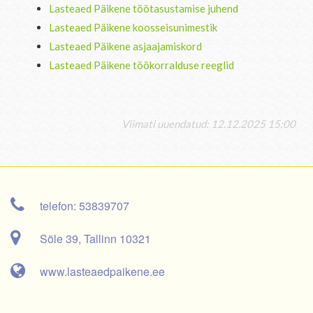
Lasteaed Päikene töötasustamise juhend
Lasteaed Päikene koosseisunimestik
Lasteaed Päikene asjaajamiskord
Lasteaed Päikene töökorralduse reeglid
Viimati uuendatud: 12.12.2025 15:00
telefon: 53839707
Sõle 39, Tallinn 10321
www.lasteaedpaikene.ee