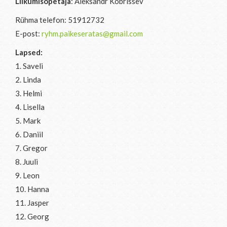
Liikumisõpetaja
: Aleksandr Kobrissev
Rühma telefon: 51912732
E-post:
ryhm.paikeseratas@gmail.com
Lapsed:
1. Saveli
2. Linda
3. Helmi
4. Lisella
5. Mark
6. Daniil
7. Gregor
8. Juuli
9. Leon
10. Hanna
11. Jasper
12. Georg