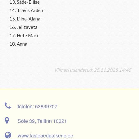
13. Säde-Eliise
14. Travis Arden
15. Liina-Alana
16. Jelizaveta
17. Hete Mari
18. Anna
Viimati uuendatud: 25.11.2025 14:45
telefon: 53839707
Sõle 39, Tallinn 10321
www.lasteaedpaikene.ee