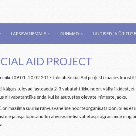
LAPSEVANEMALE
RÜHMAD
UUDISED JA ÜRITUS
CIAL AID PROJECT
emikul 09.01.-20.02.2017 toimub Social Aid projekti raames koostö
i käigus tulevad lasteaeda 2-3 vabatahtlikku noort välisriikidest, e
s nii vabatahtlike enda, kui ka asutustes olevate inimeste jaoks.
 on maailma suurim rahvusvaheline noorteorganisatsioon, olles esin
lastele ja äsja lõpetanuile rahvusvahelisi vahetusprogrammide ning 
a.