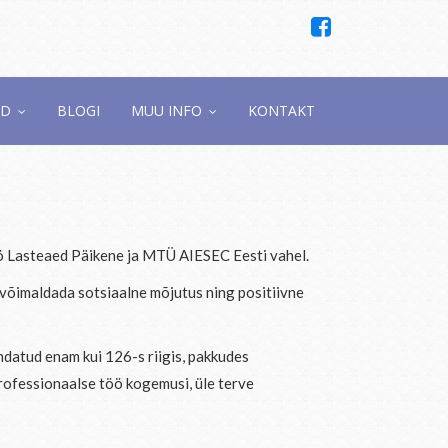
ED
BLOGI
MUU INFO
KONTAKT
ö Lasteaed Päikene ja MTÜ AIESEC Eesti vahel.
t võimaldada sotsiaalne mõjutus ning positiivne
datud enam kui 126-s riigis, pakkudes
professionaalse töö kogemusi, üle terve