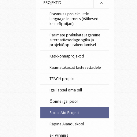
PROJEKTID
Erasmus+ projekt Little
language learners (Väikesed
keeleõppijad)
Parimate praktikate jagamine
alternatiivpedagoogika ja
projektõppe rakendamisel
Keskkonnaprojektid
Raamatukastid lasteaedadele
TEACH projekt
Igal lapsel oma pill
Õpime igal pool
Social Aid Project
Räpina Aianduskool
e-Twinning