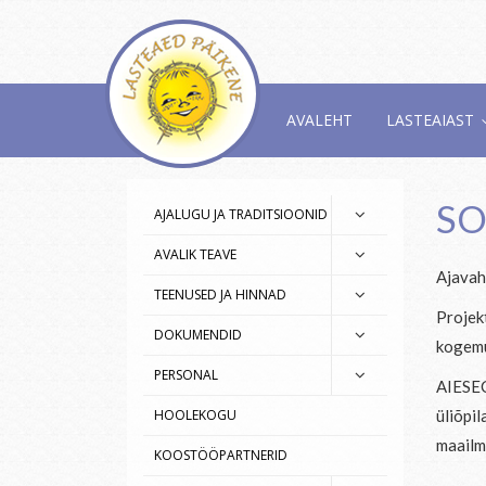
AVALEHT
LASTEAIAST
SO
AJALUGU JA TRADITSIOONID
AVALIK TEAVE
Ajavah
TEENUSED JA HINNAD
Projekt
DOKUMENDID
kogemu
PERSONAL
AIESEC
HOOLEKOGU
üliõpi
maailm
KOOSTÖÖPARTNERID