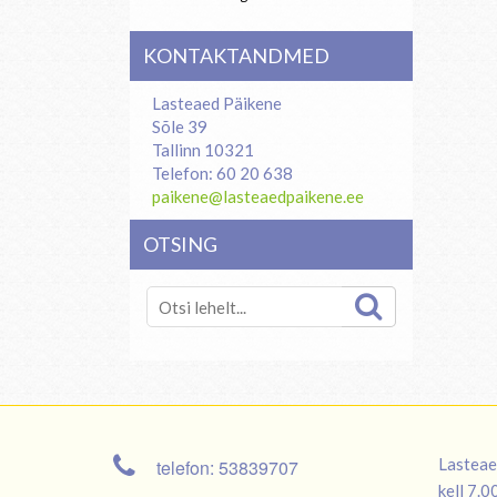
KONTAKTANDMED
Lasteaed Päikene
Sõle 39
Tallinn 10321
Telefon: 60 20 638
paikene@lasteaedpaikene.ee
OTSING
Lasteae
telefon: 53839707
kell 7.