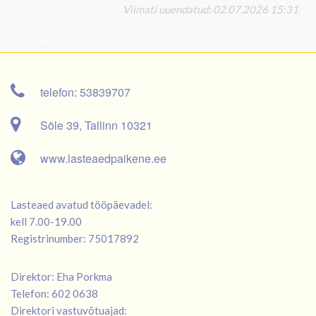
Viimati uuendatud: 02.07.2026 15:31
telefon: 53839707
Sõle 39, Tallinn 10321
www.lasteaedpaikene.ee
Lasteaed avatud tööpäevadel:
kell 7.00-19.00
Registrinumber: 75017892
Direktor: Eha Porkma
Telefon: 602 0638
Direktori vastuvõtuajad: