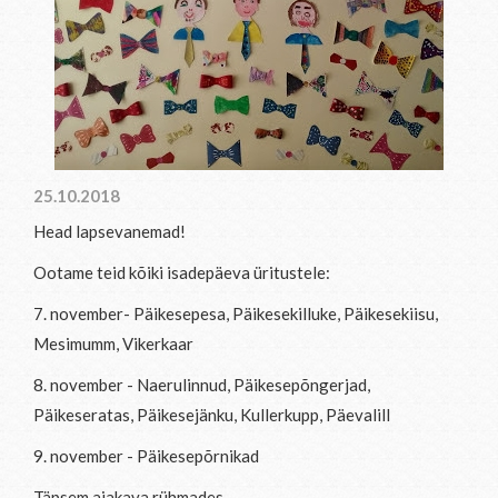
25.10.2018
Head lapsevanemad!
Ootame teid kõiki isadepäeva üritustele:
7. november- Päikesepesa, Päikesekilluke, Päikesekiisu,
Mesimumm, Vikerkaar
8. november - Naerulinnud, Päikesepõngerjad,
Päikeseratas, Päikesejänku, Kullerkupp, Päevalill
9. november - Päikesepõrnikad
Täpsem ajakava rühmades.