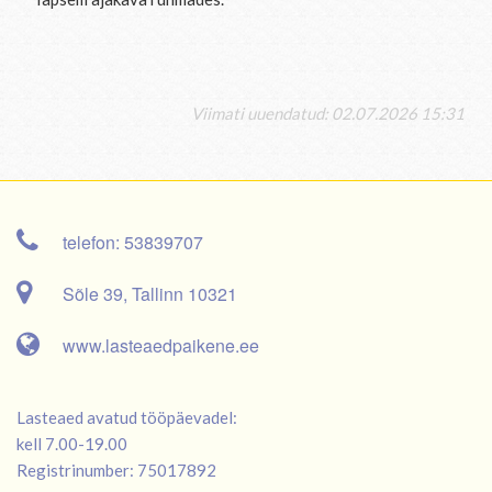
Viimati uuendatud: 02.07.2026 15:31
telefon: 53839707
Sõle 39, Tallinn 10321
www.lasteaedpaikene.ee
Lasteaed avatud tööpäevadel:
kell 7.00-19.00
Registrinumber: 75017892