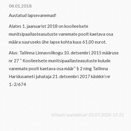
04.01.2018
Austatud lapsevanemad!
Alates 1. jaanuarist 2018 on koolieelsete
munitsipaallasteasutuste vanemate poolt kaetava osa
määra suuruseks ühe lapse kohta kuus 61,00 eurot.
Alus: Tallinna Linnavolikogu 10. detsembri 2015 määruse
nr 27 “ Koolieelsete munitsipaallasteasutuste kulude
vanemate poolt kaetava osa määr“ § 2 ning Tallinna
Haridusameti juhataja 21. detsembri 2017 käskkiri nr
1.-2/674
Viimati uuendatud: 02.07.2026 15:31