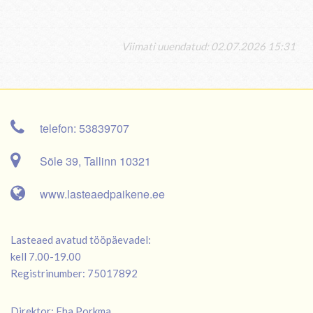
Viimati uuendatud: 02.07.2026 15:31
telefon: 53839707
Sõle 39, Tallinn 10321
www.lasteaedpaikene.ee
Lasteaed avatud tööpäevadel:
kell 7.00-19.00
Registrinumber: 75017892
Direktor: Eha Porkma