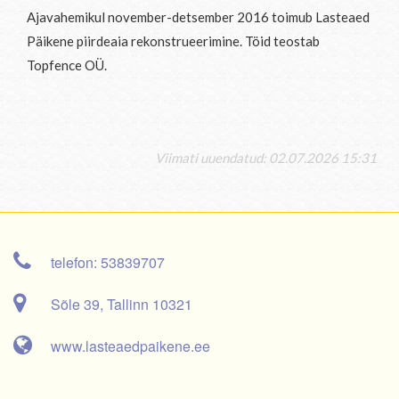
Ajavahemikul november-detsember 2016 toimub Lasteaed
Päikene piirdeaia rekonstrueerimine. Töid teostab
Topfence OÜ.
Viimati uuendatud: 02.07.2026 15:31
telefon: 53839707
Sõle 39, Tallinn 10321
www.lasteaedpaikene.ee