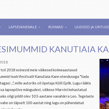
LAPSEVANEMALE
RÜHMAD
UUDISED JA ÜRITUS
SIMUMMID KANUTIAIA KA
.2018
rtsil 2018 esinesid meie väikesed kolmeaastased
mmid teatrifestivalil Kanutiaia Kann etendusega "Sada
tagasi ...", mille autoriks oli õpetaja Külli Eplik. Lugu rääkis
sa lapsepõlve mängudest, väikese Marvini kehastatud
seks oligi pildil olev 103-aastane vanahärra Leo. Tegelaste
vahe on täpselt 100 aastat ning lugu on pühendatud