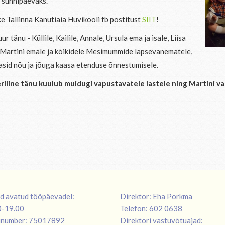
sünnipäevaks.
e Tallinna Kanutiaia Huvikooli fb postitust
SIIT
!
uur tänu - Küllile, Kailile, Annale, Ursula ema ja isale, Liisa
 Martini emale ja kõikidele Mesimummide lapsevanematele,
tasid nõu ja jõuga kaasa etenduse õnnestumisele.
riline tänu kuulub muidugi vapustavatele lastele ning Martini v
d avatud tööpäevadel:
Direktor: Eha Porkma
00-19.00
Telefon: 602 0638
inumber: 75017892
Direktori vastuvõtuajad: