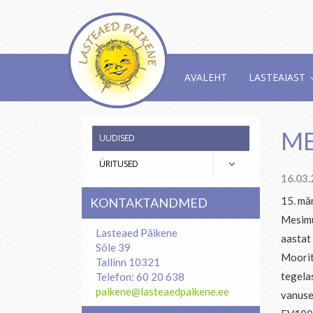
AVALEHT
LASTEAIAST
ME
UUDISED
ÜRITUSED
16.03
15. mä
KONTAKTANDMED
Mesimu
Lasteaed Päikene
aastat 
Sõle 39
Moorit
Tallinn 10321
tegela
Telefon: 60 20 638
paikene@lasteaedpaikene.ee
vanuse