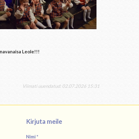
anavanaisa Leole!!!
Viimati uuendatud: 02.07.2026 15:31
Kirjuta meile
Nimi *