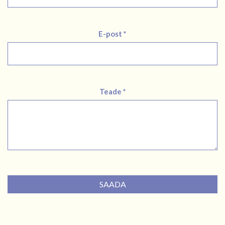
E-post *
Teade *
SAADA