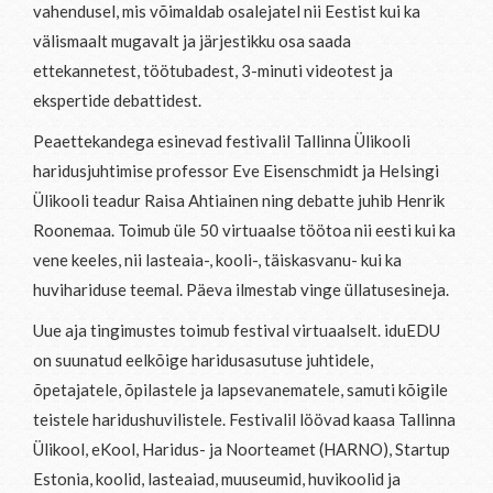
vahendusel, mis võimaldab osalejatel nii Eestist kui ka
välismaalt mugavalt ja järjestikku osa saada
ettekannetest, töötubadest, 3-minuti videotest ja
ekspertide debattidest.
Peaettekandega esinevad festivalil Tallinna Ülikooli
haridusjuhtimise professor Eve Eisenschmidt ja Helsingi
Ülikooli teadur Raisa Ahtiainen ning debatte juhib Henrik
Roonemaa. Toimub üle 50 virtuaalse töötoa nii eesti kui ka
vene keeles, nii lasteaia-, kooli-, täiskasvanu- kui ka
huvihariduse teemal. Päeva ilmestab vinge üllatusesineja.
Uue aja tingimustes toimub festival virtuaalselt. iduEDU
on suunatud eelkõige haridusasutuse juhtidele,
õpetajatele, õpilastele ja lapsevanematele, samuti kõigile
teistele haridushuvilistele. Festivalil löövad kaasa Tallinna
Ülikool, eKool, Haridus- ja Noorteamet (HARNO), Startup
Estonia, koolid, lasteaiad, muuseumid, huvikoolid ja