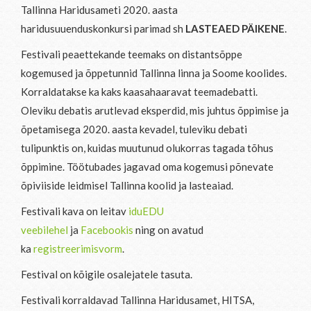
Tallinna Haridusameti 2020. aasta
haridusuuenduskonkursi parimad sh
LASTEAED PÄIKENE
.
Festivali peaettekande teemaks on distantsõppe
kogemused ja õppetunnid Tallinna linna ja Soome koolides.
Korraldatakse ka kaks kaasahaaravat teemadebatti.
Oleviku debatis arutlevad eksperdid, mis juhtus õppimise ja
õpetamisega 2020. aasta kevadel, tuleviku debati
tulipunktis on, kuidas muutunud olukorras tagada tõhus
õppimine. Töötubades jagavad oma kogemusi põnevate
õpiviiside leidmisel Tallinna koolid ja lasteaiad.
Festivali kava on leitav
iduEDU
veebilehel
ja
Facebookis
ning on avatud
ka
registreerimisvorm
.
Festival on kõigile osalejatele tasuta.
Festivali korraldavad Tallinna Haridusamet, HITSA,