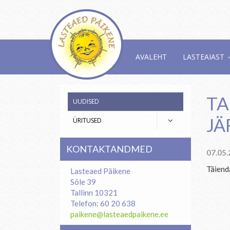
AVALEHT
LASTEAIAST
TA
UUDISED
JÄ
ÜRITUSED
KONTAKTANDMED
07.05
Täiend
Lasteaed Päikene
Sõle 39
Tallinn 10321
Telefon: 60 20 638
paikene@lasteaedpaikene.ee