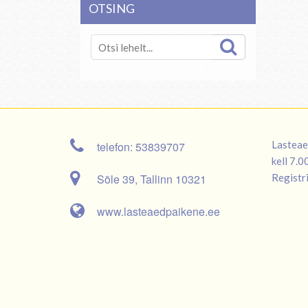
OTSING
Lasteae
telefon: 53839707
kell 7.
Sõle 39, Tallinn 10321
Registr
www.lasteaedpaikene.ee