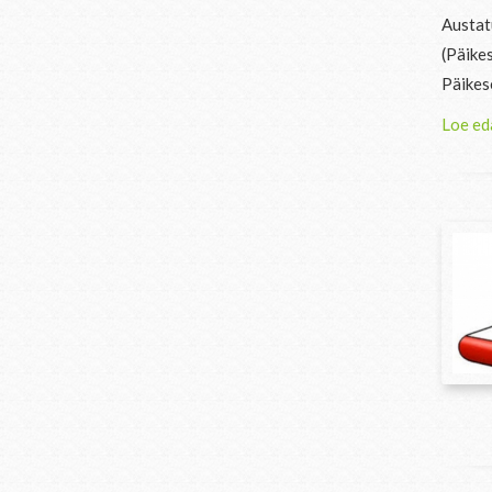
Austat
(Päike
Päikese
Loe ed