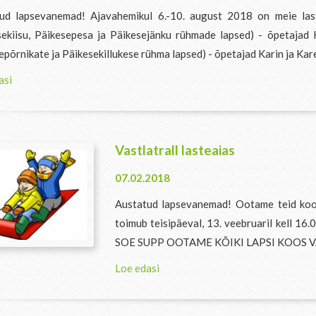
ud lapsevanemad! Ajavahemikul 6.-10. august 2018 on meie las
sekiisu, Päikesepesa ja Päikesejänku rühmade lapsed) - õpetaja
põrnikate ja Päikesekillukese rühma lapsed) - õpetajad Karin ja Karel
asi
Vastlatrall lasteaias
07.02.2018
Austatud lapsevanemad! Ootame teid koos 
toimub teisipäeval, 13. veebruaril kell
SOE SUPP OOTAME KÕIKI LAPSI KOOS 
Loe edasi