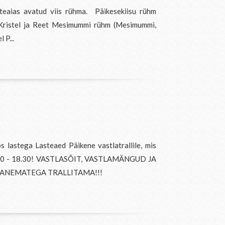
teaias avatud viis rühma. Päikesekiisu rühm
d Kristel ja Reet Mesimummi rühm (Mesimummi,
 P...
lastega Lasteaed Päikene vastlatrallile, mis
 16.00 - 18.30! VASTLASÕIT, VASTLAMÄNGUD JA
VANEMATEGA TRALLITAMA!!!