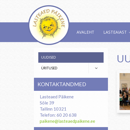
AVALEHT
LASTEAIAST
UU
UUDISED
ÜRITUSED
KONTAKTANDMED
Lasteaed Päikene
Sõle 39
Tallinn 10321
Telefon: 60 20 638
paikene@lasteaedpaikene.ee