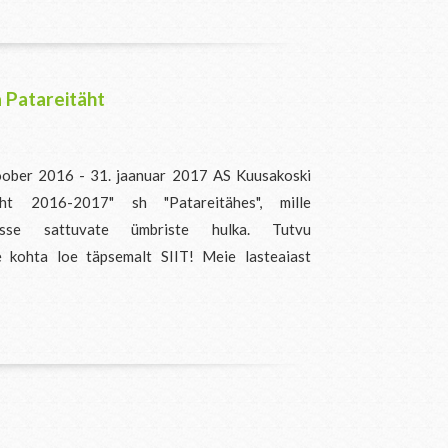
 Patareitäht
toober 2016 - 31. jaanuar 2017 AS Kuusakoski
jaht 2016-2017" sh "Patareitähes", mille
sse sattuvate ümbriste hulka. Tutvu
e kohta loe täpsemalt SIIT! Meie lasteaiast