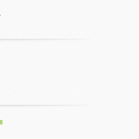
T.
18