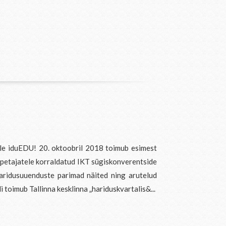
ile iduEDU! 20. oktoobril 2018 toimub esimest
 õpetajatele korraldatud IKT sügiskonverentside
haridusuuenduste parimad näited ning arutelud
 toimub Tallinna kesklinna „hariduskvartalis&...