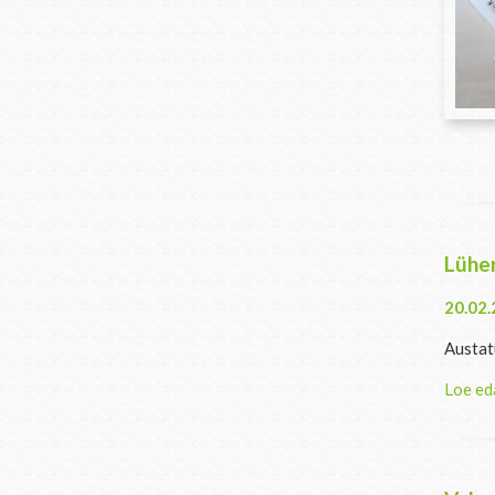
Lühe
20.02
Austat
Loe ed