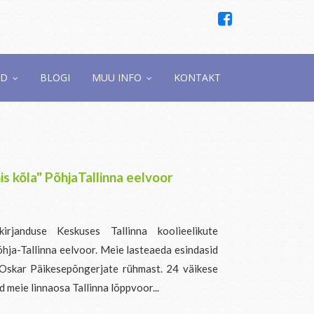
ED
BLOGI
MUU INFO
KONTAKT
is kõla" PõhjaTallinna eelvoor
rjanduse Keskuses Tallinna koolieelikute
õhja-Tallinna eelvoor. Meie lasteaeda esindasid
 Oskar Päikesepõngerjate rühmast. 24 väikese
ad meie linnaosa Tallinna lõppvoor...