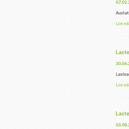
07.02
Austat
Loe ed
Laste
30.06
Lasteae
Loe ed
Laste
03.08