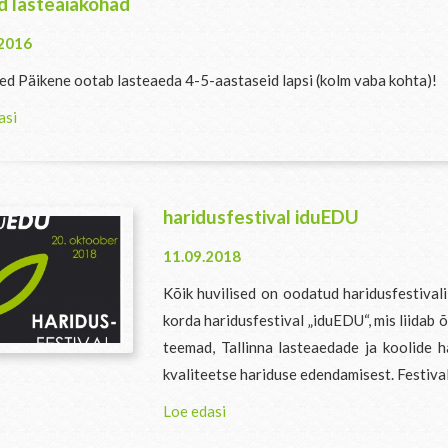
d lasteaiakohad
.2016
ed Päikene ootab lasteaeda 4-5-aastaseid lapsi (kolm vaba kohta)!
asi
haridusfestival iduEDU
11.09.2018
Kõik huvilised on oodatud haridusfestival
korda haridusfestival „iduEDU“, mis liidab
teemad, Tallinna lasteaedade ja koolide 
kvaliteetse hariduse edendamisest. Festivali
Loe edasi