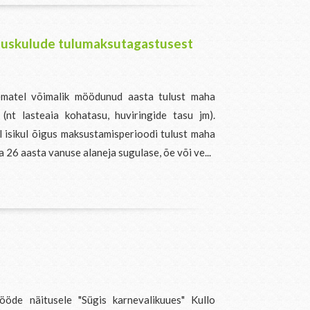
ituskulude tulumaksutagastusest
ematel võimalik möödunud aasta tulust maha
(nt lasteaia kohatasu, huviringide tasu jm).
l isikul õigus maksustamisperioodi tulust maha
a 26 aasta vanuse alaneja sugulase, õe või ve...
ööde näitusele "Sügis karnevalikuues" Kullo