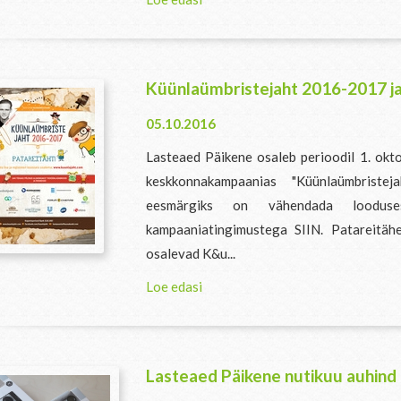
Küünlaümbristejaht 2016-2017 ja
05.10.2016
Lasteaed Päikene osaleb perioodil 1. ok
keskkonnakampaanias "Küünlaümbriste
eesmärgiks on vähendada looduse
kampaaniatingimustega SIIN. Patareitäh
osalevad K&u...
Loe edasi
Lasteaed Päikene nutikuu auhind