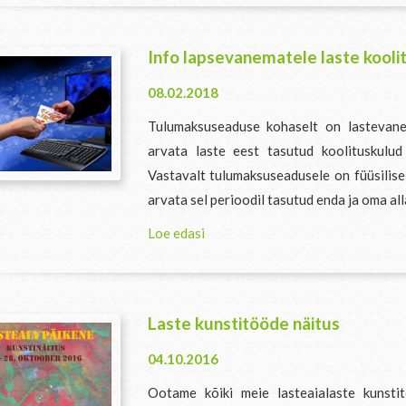
Info lapsevanematele laste kool
08.02.2018
Tulumaksuseaduse kohaselt on lastevan
arvata laste eest tasutud koolituskulud 
Vastavalt tulumaksuseadusele on füüsilise
arvata sel perioodil tasutud enda ja oma all
Loe edasi
Laste kunstitööde näitus
04.10.2016
Ootame kõiki meie lasteaialaste kunstit