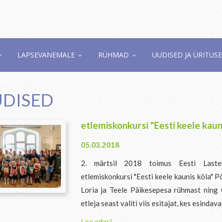
LAPSEVANEMALE
RÜHMAD
UUDISED JA ÜRITUS
DISED
etlemiskonkursi "Eesti keele kaun
05.03.2018
2. märtsil 2018 toimus Eesti Lasteki
etlemiskonkursi "Eesti keele kaunis kõla" P
Loria ja Teele Päikesepesa rühmast ning
etleja seast valiti viis esitajat, kes esindav
Loe edasi