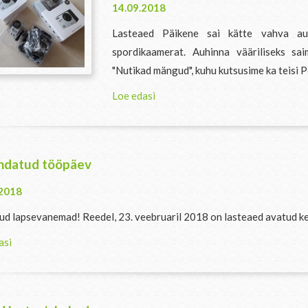
14.09.2018
Lasteaed Päikene sai kätte vahva au
spordikaamerat. Auhinna vääriliseks sa
"Nutikad mängud", kuhu kutsusime ka teisi P
Loe edasi
ndatud tööpäev
.2018
ud lapsevanemad! Reedel, 23. veebruaril 2018 on lasteaed avatud kel
asi