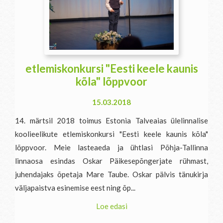
etlemiskonkursi "Eesti keele kaunis
kõla" lõppvoor
15.03.2018
14. märtsil 2018 toimus Estonia Talveaias ülelinnalise
koolieelikute etlemiskonkursi "Eesti keele kaunis kõla"
lõppvoor. Meie lasteaeda ja ühtlasi Põhja-Tallinna
linnaosa esindas Oskar Päikesepõngerjate rühmast,
juhendajaks õpetaja Mare Taube. Oskar pälvis tänukirja
väljapaistva esinemise eest ning õp...
Loe edasi