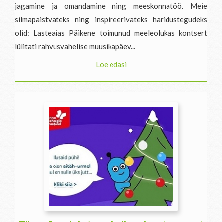
jagamine ja omandamine ning meeskonnatöö. Meie
silmapaistvateks ning inspireerivateks haridustegudeks
olid: Lasteaias Päikene toimunud meeleolukas kontsert
lülitati rahvusvahelise muusikapäev...
Loe edasi