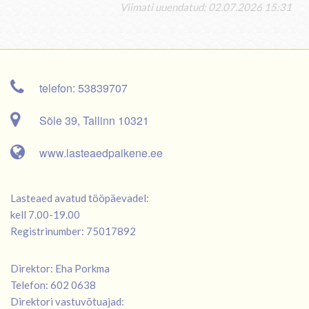
Viimati uuendatud: 02.07.2026 15:31
telefon: 53839707
Sõle 39, Tallinn 10321
www.lasteaedpaikene.ee
Lasteaed avatud tööpäevadel:
kell 7.00-19.00
Registrinumber: 75017892
Direktor: Eha Porkma
Telefon: 602 0638
Direktori vastuvõtuajad: