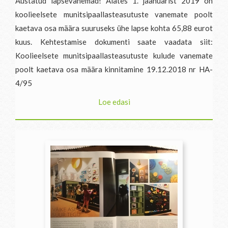
Austatud lapsevanemad! Alates 1. jaanuarist 2019 on
koolieelsete munitsipaallasteasutuste vanemate poolt
kaetava osa määra suuruseks ühe lapse kohta 65,88 eurot
kuus. Kehtestamise dokumenti saate vaadata siit:
Koolieelsete munitsipaallasteasutuste kulude vanemate
poolt kaetava osa määra kinnitamine 19.12.2018 nr HA-
4/95
Loe edasi