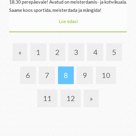
18.30 perepäevale! Avatud on meisterdamis- ja kohvikuala.
Saame koos sportida, meisterdada ja mängida!
Loe edasi
«
1
2
3
4
5
6
7
8
9
10
11
12
»