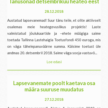
Tänusõnad detsembrikuu heateo eest
28.12.2018
Austatud lapsevanemad! Suur tänu teile, et olite aktiivselt
osalemas meie heategevuslikus projektis! Laste
valmistatud jõulukaartide ja –ehete müügiga saime
toetada Tallinna Lastehaigla Toetusfondi 450 euroga, mis
on väga tähelepanuväärne summa. Käisime toetust üle
andmas 20. detsembril 2018. Saime väga sooja vastuvõ...
Loe edasi
Lapsevanemate poolt kaetava osa
määra suuruse muudatus
27.12.2018